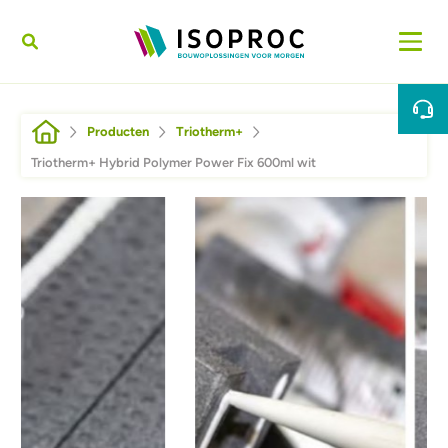
Overslaan en naar de inhoud gaan
Kruimelpad
Producten
Triotherm+
Triotherm+ Hybrid Polymer Power Fix 600ml wit
Afbeelding