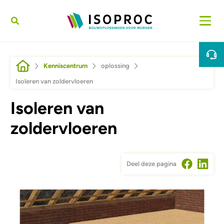
Overslaan en naar de inhoud gaan
Kruimelpad
Kenniscentrum
oplossing
Isoleren van zoldervloeren
Isoleren van
zoldervloeren
Deel deze pagina