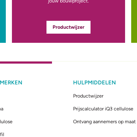
jouw bouwproject.
Productwijzer
 MERKEN
HULPMIDDELEN
Productwijzer
ma
Prijscalculator iQ3 cellulose
lulose
Ontvang aannemers op maat
il