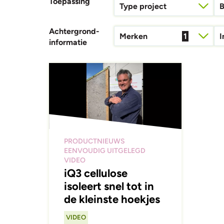
Toepassing
Type project
Houtbo
Achtergrond­
Merken
1
I
informatie
PRODUCTNIEUWS
EENVOUDIG UITGELEGD
VIDEO
iQ3 cellulose
isoleert snel tot in
de kleinste hoekjes
VIDEO