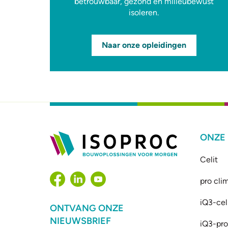
betrouwbaar, gezond en milieubewust
isoleren.
Naar onze opleidingen
ONZE
Celit
pro cli
iQ3-cel
ONTVANG ONZE
NIEUWSBRIEF
iQ3-prof