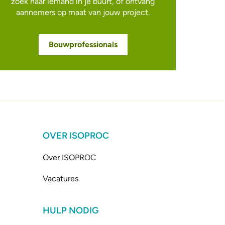
zoek naar iemand in je buurt, of ontvang
aannemers op maat van jouw project.
Bouwprofessionals
OVER ISOPROC
Over ISOPROC
Vacatures
HULP NODIG