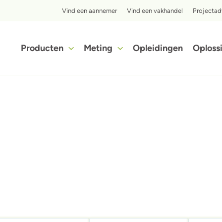
Top menu
Vind een aannemer
Vind een vakhandel
Projectad
Hoofdnavigatie
Producten
Meting
Opleidingen
Oploss
Ontdek in slechts enkele stappen hoe voordelig het isoleren met iQ3-cellulose isolatie voor jou kan zijn.