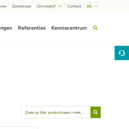
vies
Downloads
Ons bedrijf
Contact
NL
Over ISOPROC
ingen
Referenties
Kenniscentrum