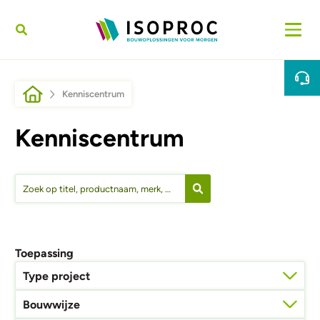
Overslaan en naar de inhoud gaan
Kruimelpad
Kenniscentrum
Kenniscentrum
Toepassing
Type project
Bouwwijze