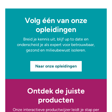
Volg één van onze
opleidingen
Breid je kennis uit, blijf up to date en
onderscheid je als expert voor betrouwbaar,
gezond en milieubewust isoleren.
Naar onze opleidingen
Ontdek de juiste
producten
Onze interactieve productwijzer leidt je stap per