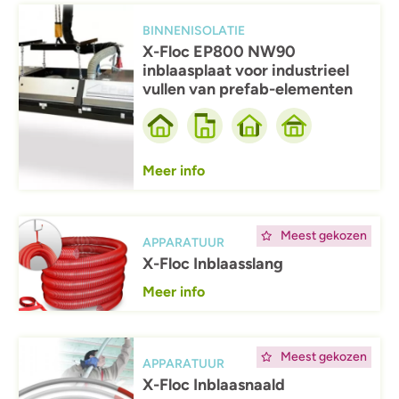
Afbeelding
BINNENISOLATIE
X-Floc EP800 NW90
inblaasplaat voor industrieel
vullen van prefab-elementen
Meer info
Afbeelding
Meest gekozen
APPARATUUR
X-Floc Inblaasslang
Meer info
Afbeelding
Meest gekozen
APPARATUUR
X-Floc Inblaasnaald