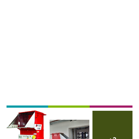
Afbeelding
Externe video URL
Afbeelding