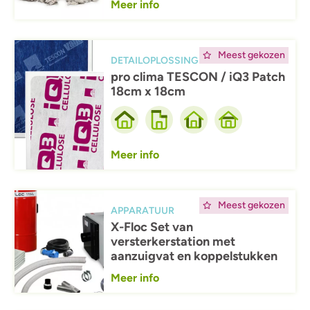
Meer info
Afbeelding
Meest gekozen
DETAILOPLOSSING
pro clima TESCON / iQ3 Patch
18cm x 18cm
Meer info
Afbeelding
Meest gekozen
APPARATUUR
X-Floc Set van
versterkerstation met
aanzuigvat en koppelstukken
Meer info