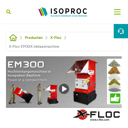
Overslaan en naar de inhoud gaan
Kruimelpad
Producten
X-Floc
X-Floc EM3XX inblaasmachine