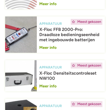
Meer info
Afbeelding
Meest gekozen
APPARATUUR
X-Floc FFB 2000-Pro:
Draadloze bedieningseenheid
met ingebouwde batterijen
Meer info
Afbeelding
Meest gekozen
APPARATUUR
X-Floc Densiteitscontroleset
NW100
Meer info
Afbeelding
Meest gekozen
APPARATUUR