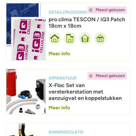
Afbeelding
Meest gekozen
DETAILOPLOSSING
pro clima TESCON / iQ3 Patch
18cm x 18cm
Meer info
Afbeelding
Meest gekozen
APPARATUUR
X-Floc Set van
versterkerstation met
aanzuigvat en koppelstukken
Meer info
Afbeelding
BINNENISOLATIE