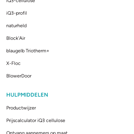
iQ3-cellulose
iQ3-profil
naturheld
Block'Air
blaugelb Triotherm+
X-Floc
BlowerDoor
HULPMIDDELEN
Productwijzer
Prijscalculator iQ3 cellulose
Ontvang aannemers op maat