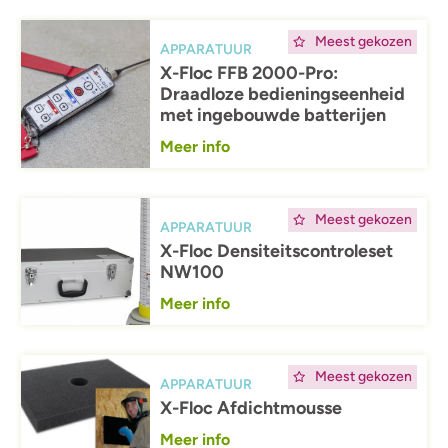
Afbeelding
Meest gekozen
APPARATUUR
X-Floc FFB 2000-Pro:
Draadloze bedieningseenheid
met ingebouwde batterijen
Meer info
Afbeelding
Meest gekozen
APPARATUUR
X-Floc Densiteitscontroleset
NW100
Meer info
Afbeelding
Meest gekozen
APPARATUUR
X-Floc Afdichtmousse
Meer info