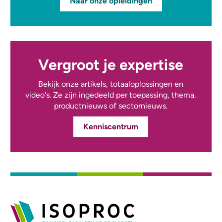
Naar onze opleidingen
Vergroot je expertise
Bekijk onze artikels, totaaloplossingen en
video's. Ze zijn ingedeeld per toepassing, thema,
productnieuws of sectornieuws.
Kenniscentrum