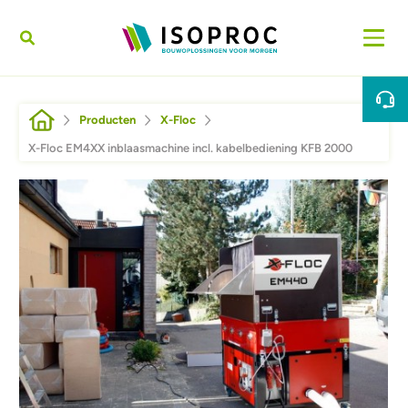
Overslaan en naar de inhoud gaan
Kruimelpad
Producten
X-Floc
X-Floc EM4XX inblaasmachine incl. kabelbediening KFB 2000
Afbeelding