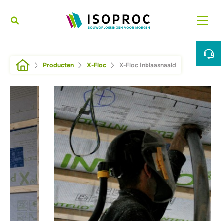
Overslaan en naar de inhoud gaan
Kruimelpad
Producten
X-Floc
X-Floc Inblaasnaald
Afbeelding