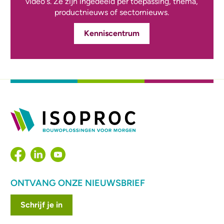
video's. Ze zijn ingedeeld per toepassing, thema,
productnieuws of sectornieuws.
Kenniscentrum
ONTVANG ONZE NIEUWSBRIEF
Schrijf je in