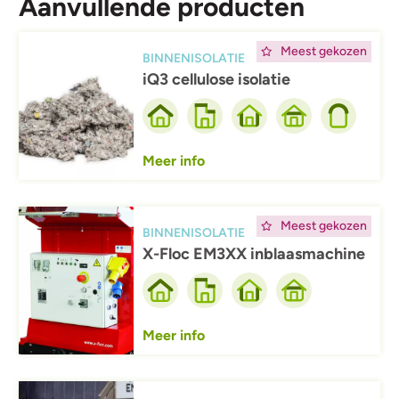
Aanvullende producten
Afbeelding
Meest gekozen
BINNENISOLATIE
iQ3 cellulose isolatie
Meer info
Afbeelding
Meest gekozen
BINNENISOLATIE
X-Floc EM3XX inblaasmachine
Meer info
Afbeelding