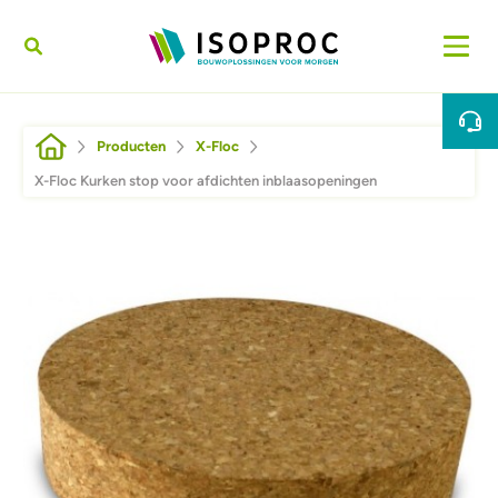
Overslaan en naar de inhoud gaan
Kruimelpad
Producten
X-Floc
X-Floc Kurken stop voor afdichten inblaasopeningen
Afbeelding