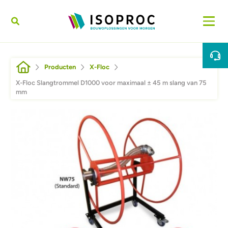
Overslaan en naar de inhoud gaan
Kruimelpad
Producten
X-Floc
X-Floc Slangtrommel D1000 voor maximaal ± 45 m slang van 75
mm
Afbeelding