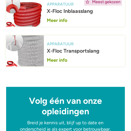
Meest gekozen
APPARATUUR
X-Floc Inblaasslang
Meer info
Afbeelding
APPARATUUR
X-Floc Transportslang
Meer info
Volg één van onze
opleidingen
Breid je kennis uit, blijf up to date en
onderscheid je als expert voor betrouwbaar,