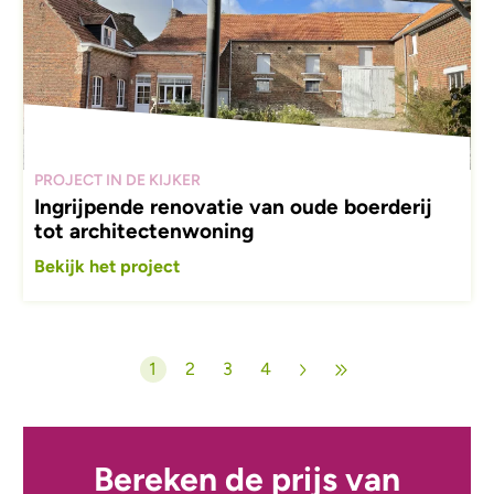
PROJECT IN DE KIJKER
Ingrijpende renovatie van oude boerderij
tot architectenwoning
Bekijk het project
Paginering
1
2
3
4
Huidige pagina
Pagina
Pagina
Pagina
Bereken de prijs van