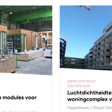
WERFCONTROLE
NIEUWBOUW
Luchtdichtheidte
b modules voor
woningcomplex v
Hippodroom / Steyls-De