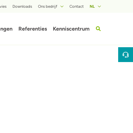
vies
Downloads
Ons bedrijf
Contact
NL
Over ISOPROC
ingen
Referenties
Kenniscentrum