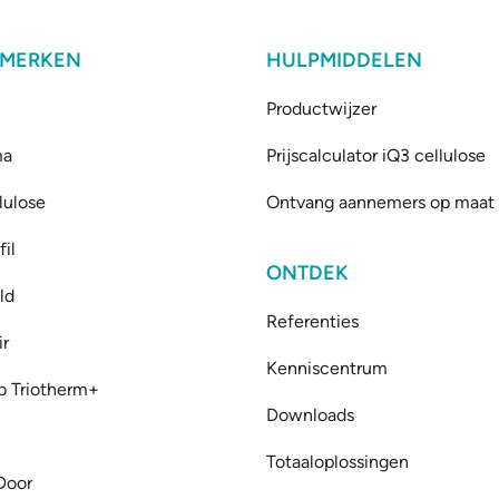
 MERKEN
HULPMIDDELEN
Productwijzer
ma
Prijscalculator iQ3 cellulose
lulose
Ontvang aannemers op maat
il
ONTDEK
ld
Referenties
ir
Kenniscentrum
b Triotherm+
Downloads
Totaaloplossingen
Door