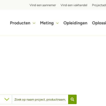
Top menu
Vind een aannemer
Vind een vakhandel
Projectad
Hoofdnavigatie
Producten
Meting
Opleidingen
Oploss
Ontdek in slechts enkele stappen hoe voordelig het isoleren met iQ3-cellulose isolatie voor jou kan zijn.