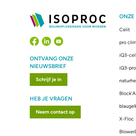
ONZE
Celit
pro cli
iQ3-cel
ONTVANG ONZE
NIEUWSBRIEF
iQ3-prof
Schrijf je in
naturhe
Block'A
HEB JE VRAGEN
blaugel
Neem contact op
X-Floc
Blower