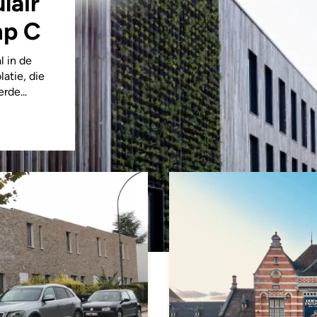
lair
mp C
l in de
latie, die
rde...