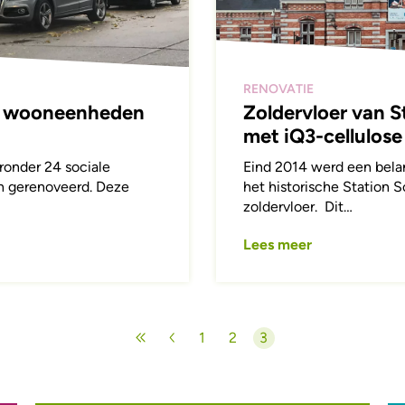
RENOVATIE
09 wooneenheden
Zoldervloer van S
met iQ3-cellulose
onder 24 sociale
Eind 2014 werd een belan
h gerenoveerd. Deze
het historische Station S
zoldervloer. Dit…
Lees meer
1
2
3
Pagina
Pagina
Huidige pagina