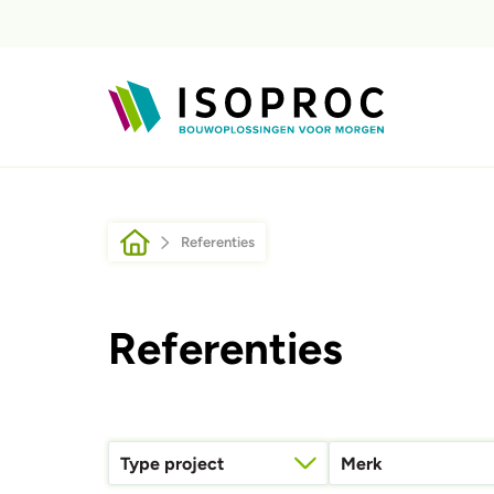
Overslaan en naar de inhoud gaan
Kruimelpad
Referenties
Referenties
Type project
Merk