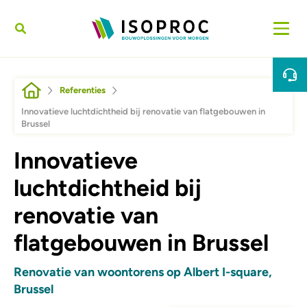
Overslaan en naar de inhoud gaan
Kruimelpad
Referenties
Innovatieve luchtdichtheid bij renovatie van flatgebouwen in
Brussel
Innovatieve
luchtdichtheid bij
renovatie van
flatgebouwen in Brussel
Renovatie van woontorens op Albert I-square,
Brussel