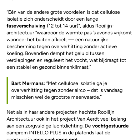
“Eén van de andere grote voordelen is dat cellulose
isolatie zich onderscheidt door een lange
faseverschuiving
(12 tot 14 uur)”, aldus Rooilijn-
architectuur “waardoor de warmte pas ’s avonds vrijkomt
wanneer het buiten afkoelt — een natuurlijke
bescherming tegen oververhitting zonder actieve
koeling. Bovendien dempt het geluid tussen
verdiepingen en reguleert het vocht, wat bijdraagt tot
een stabiel en gezond binnenklimaat.”
Bart Mermans:
“Met cellulose isolatie ga je
oververhitting tegen zonder airco – dat is vandaag
misschien wel de grootste meerwaarde.”
Net als in haar andere projecten hechtte Rooilijn
Architectuur ook in het project Van Aerdt veel belang
aan een zorgvuldige luchtdichting. De
vochtgestuurde
damprem INTELLO PLUS in de plafonds laat de
constructie
mee evolueren met