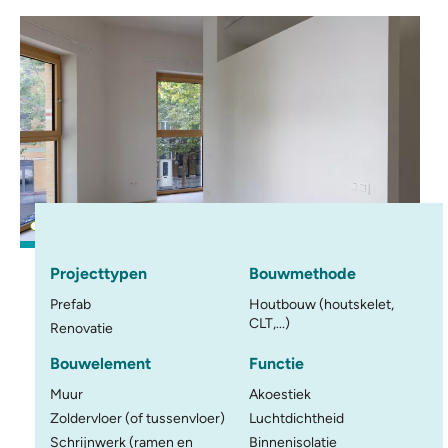
Projecttypen
Bouwmethode
Prefab
Houtbouw (houtskelet,
CLT,...)
Renovatie
Bouwelement
Functie
Muur
Akoestiek
Zoldervloer (of tussenvloer)
Luchtdichtheid
Schrijnwerk (ramen en
Binnenisolatie