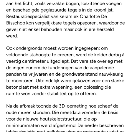
aan het licht, zoals verzakte bogen, loszittende voegen
en beschadigde geglazuurde tegels in de kroonlijst.
Restauratiespecialist van keramiek Charlotte De
Bisschop kon vergelijkbare tegels opsporen, waardoor de
gevel niet enkel behouden maar ook in ere hersteld
werd.
Ook ondergronds moest worden ingegrepen: om
voldoende stahoogte te creëren, werd de kelder dertig à
veertig centimeter uitgediept. Dat vereiste overleg met
de ingenieur om de funderingen van de aanpalende
panden te vrijwaren en de grondwaterstand nauwkeurig
te monitoren. Uiteindelijk werd gekozen voor een slanke
betonplaat met extra wapening, een oplossing die
ruimte won zonder stabiliteit op te offeren.
Na de afbraak toonde de 3D-opmeting hoe scheef de
oude muren stonden. Die meetdata vormden de basis
voor de nieuwe houtskeletstructuur, die op
minimummaten werd afgestemd. De eerder beschreven
inblaasisolatie met cellulose ving de resterende variaties