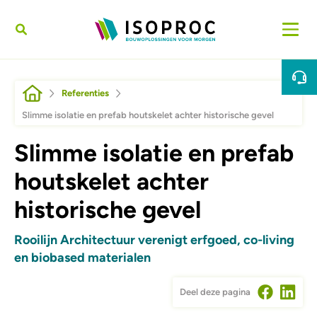
Overslaan en naar de inhoud gaan
Kruimelpad
Referenties
Slimme isolatie en prefab houtskelet achter historische gevel
Slimme isolatie en prefab
houtskelet achter
historische gevel
Rooilijn Architectuur verenigt erfgoed, co-living
en biobased materialen
Deel deze pagina