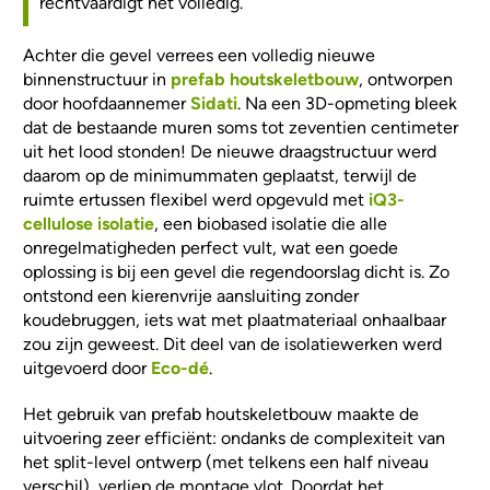
rechtvaardigt het volledig.”
Achter die gevel verrees een volledig nieuwe
binnenstructuur in
prefab houtskeletbouw
, ontworpen
door hoofdaannemer
Sidati
. Na een 3D-opmeting bleek
dat de bestaande muren soms tot zeventien centimeter
uit het lood stonden! De nieuwe draagstructuur werd
daarom op de minimummaten geplaatst, terwijl de
ruimte ertussen flexibel werd opgevuld met
iQ3-
cellulose isolatie
, een biobased isolatie die alle
onregelmatigheden perfect vult, wat een goede
oplossing is bij een gevel die regendoorslag dicht is. Zo
ontstond een kierenvrije aansluiting zonder
koudebruggen, iets wat met plaatmateriaal onhaalbaar
zou zijn geweest.
Dit deel van de isolatiewerken werd
uitgevoerd door
Eco-dé
.
Het gebruik van prefab houtskeletbouw maakte de
uitvoering zeer efficiënt: ondanks de complexiteit van
het split-level ontwerp (met telkens een half niveau
verschil), verliep de montage vlot. Doordat het