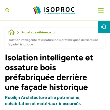
Aller au contenu principal
Fil d'Ariane
Projets de référence
Isolation intelligente et ossature bois préfabriquée derrière une
façade historique
Isolation intelligente et
ossature bois
préfabriquée derrière
une façade historique
Rooilijn Architecture allie patrimoine,
cohabitation et matériaux biosourcés