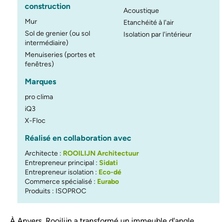
construction
Acoustique
Mur
Etanchéité à l'air
Sol de grenier (ou sol
Isolation par l'intérieur
intermédiaire)
Menuiseries (portes et
fenêtres)
Marques
pro clima
iQ3
X-Floc
Réalisé en collaboration avec
Architecte :
ROOILIJN Architectuur
Entrepreneur principal :
Sidati
Entrepreneur isolation :
Eco-dé
Commerce spécialisé :
Eurabo
Produits : ISOPROC
À Anvers, Rooilijn a transformé un immeuble d'angle