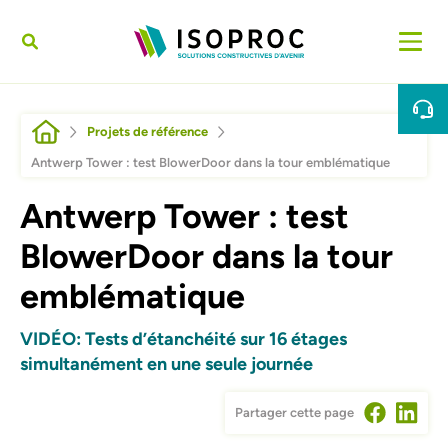
Aller au contenu principal
Fil d'Ariane
Projets de référence
Antwerp Tower : test BlowerDoor dans la tour emblématique
Antwerp Tower : test
BlowerDoor dans la tour
emblématique
VIDÉO: Tests d’étanchéité sur 16 étages
simultanément en une seule journée
Partager cette page