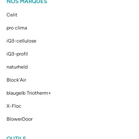
NOS MARQUES
Celit
pro clima
iQ3-cellulose
iQ3-profil
naturheld
Block'Air
blaugelb Triotherm+
X-Floc
BlowerDoor
OUTILS