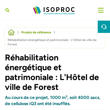
Aller au contenu principal
Fil d'Ariane
Projets de référence
Réhabilitation énergétique et patrimoniale : L'Hôtel de ville de
Forest
Réhabilitation
énergétique et
patrimoniale : L'Hôtel de
ville de Forest
Au cours de ce projet, 1000 m³, soit 4000 sacs,
de cellulose iQ3 ont été insufflés.