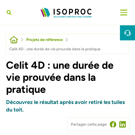
Aller au contenu principal
Fil d'Ariane
Projets de référence
Celit 4D : une durée de vie prouvée dans la pratique
Celit 4D : une durée de
vie prouvée dans la
pratique
Découvrez le résultat après avoir retiré les tuiles
du toit.
Partager cette page