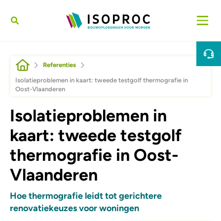
Overslaan en naar de inhoud gaan
Kruimelpad
Referenties
Isolatieproblemen in kaart: tweede testgolf thermografie in
Oost-Vlaanderen
Isolatieproblemen in
kaart: tweede testgolf
thermografie in Oost-
Vlaanderen
Hoe thermografie leidt tot gerichtere
renovatiekeuzes voor woningen