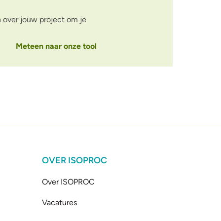
n over jouw project om je
Meteen naar onze tool
OVER ISOPROC
Over ISOPROC
Vacatures