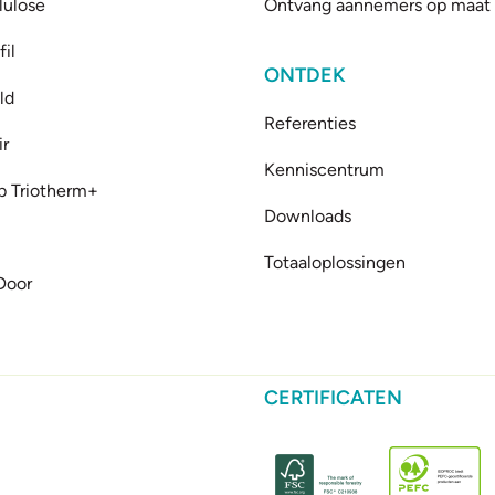
lulose
Ontvang aannemers op maat
il
ONTDEK
ld
Referenties
ir
Kenniscentrum
b Triotherm+
Downloads
Totaaloplossingen
Door
CERTIFICATEN