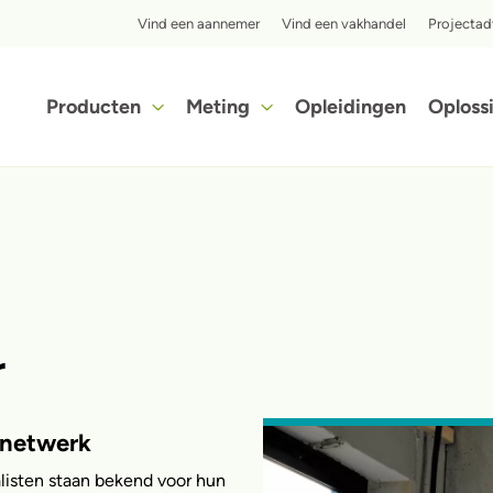
Top menu
Vind een aannemer
Vind een vakhandel
Projectad
Hoofdnavigatie
Producten
Meting
Opleidingen
Oploss
Ontdek in slechts enkele stappen hoe voordelig het isoleren met iQ3-cellulose isolatie voor jou kan zijn.
r
-netwerk
alisten staan bekend voor hun