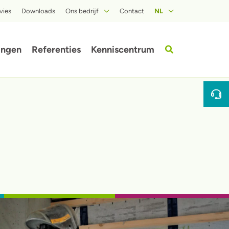
vies
Downloads
Ons bedrijf
Contact
NL
Over ISOPROC
ingen
Referenties
Kenniscentrum