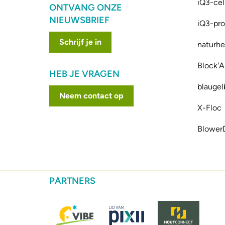
iQ3-cel
ONTVANG ONZE
NIEUWSBRIEF
iQ3-prof
Schrijf je in
naturhe
Block'A
HEB JE VRAGEN
blaugel
Neem contact op
X-Floc
Blower
PARTNERS