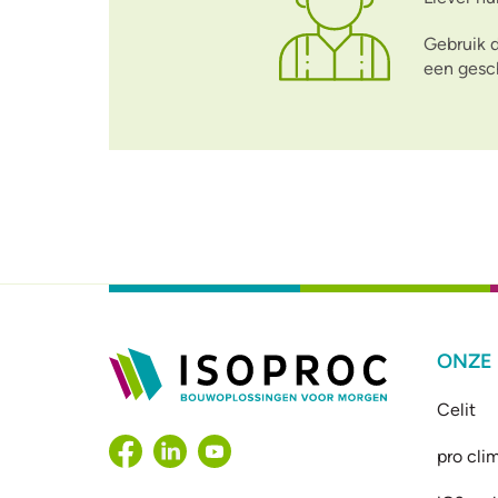
Gebruik 
een gesc
ONZE
Celit
pro cli