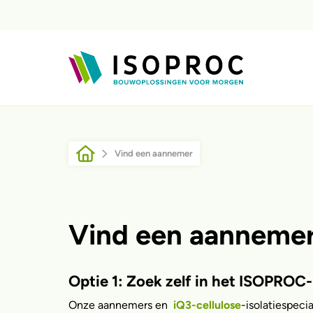
Overslaan en naar de inhoud gaan
Kruimelpad
Vind een aannemer
Vind een aanneme
Optie 1: Zoek zelf in het ISOPROC
Onze aannemers en
iQ3-cellulose
-isolatiespeci