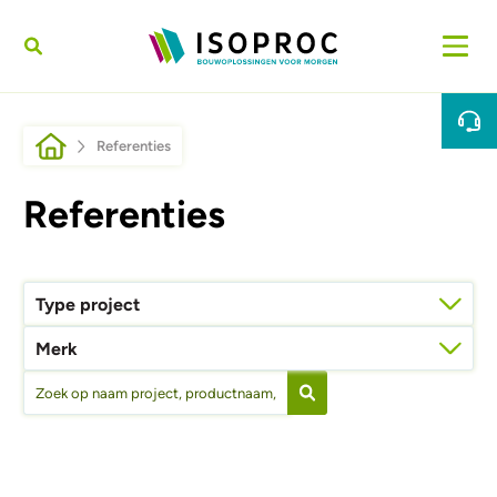
Overslaan en naar de inhoud gaan
Kruimelpad
Referenties
Referenties
Type project
Merk