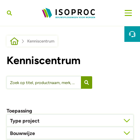
Overslaan en naar de inhoud gaan
Kruimelpad
Kenniscentrum
Kenniscentrum
Toepassing
Type project
Bouwwijze