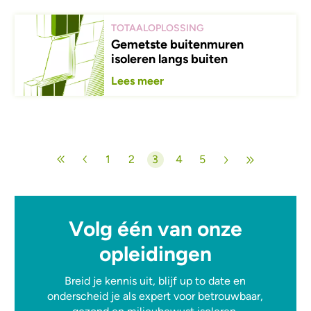
TOTAALOPLOSSING
Gemetste buitenmuren
isoleren langs buiten
Lees meer
Paginering
1
2
3
4
5
Pagina
Pagina
Huidige pagina
Pagina
Pagina
Volg één van onze
opleidingen
Breid je kennis uit, blijf up to date en
onderscheid je als expert voor betrouwbaar,