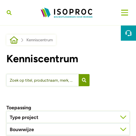
Overslaan en naar de inhoud gaan
Kruimelpad
Kenniscentrum
Kenniscentrum
Toepassing
Type project
Bouwwijze