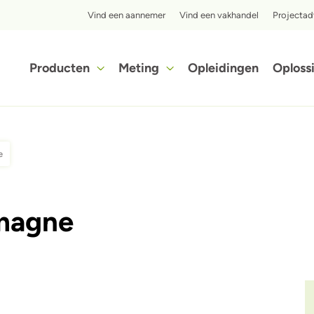
Top menu
Vind een aannemer
Vind een vakhandel
Projectad
Hoofdnavigatie
Producten
Meting
Opleidingen
Oploss
Ontdek in slechts enkele stappen hoe voordelig het isoleren met iQ3-cellulose isolatie voor jou kan zijn.
e
magne