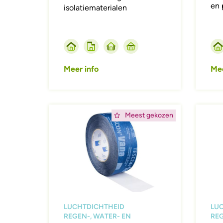
en 
isolatiematerialen
Meer info
Mee
Afbeelding
Afbeeld
Meest gekozen
LUCHTDICHTHEID
LU
REGEN-, WATER- EN
REG