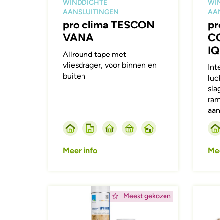
WINDDICHTE
WI
AANSLUITINGEN
AA
pro clima TESCON
pr
VANA
C
IQ
Allround tape met
vliesdrager, voor binnen en
Int
buiten
luc
sla
ram
aan
Meer info
Mee
Afbeelding
Afbeeld
Meest gekozen