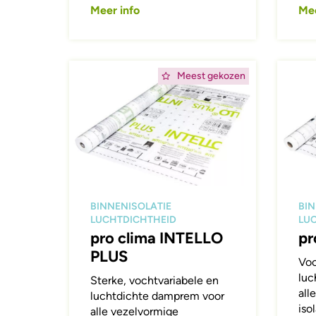
Meer info
Mee
Afbeelding
Afbeeld
Meest gekozen
BINNENISOLATIE
BIN
LUCHTDICHTHEID
LU
pro clima INTELLO
pr
PLUS
Voc
luc
Sterke, vochtvariabele en
all
luchtdichte damprem voor
iso
alle vezelvormige