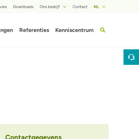
vies
Downloads
Ons bedrijf
Contact
NL
Over ISOPROC
ingen
Referenties
Kenniscentrum
Contactgegevens