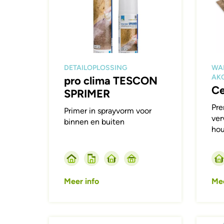
DETAILOPLOSSING
WA
AKO
pro clima TESCON
Ce
SPRIMER
Pr
Primer in sprayvorm voor
ver
binnen en buiten
hou
Meer info
Mee
Afbeelding
Afbeeld