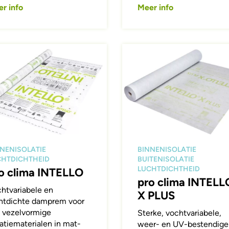
r info
Meer info
ing
Afbeelding
NENISOLATIE
BINNENISOLATIE
CHTDICHTHEID
BUITENISOLATIE
LUCHTDICHTHEID
o clima INTELLO
pro clima INTELL
htvariabele en
X PLUS
htdichte damprem voor
e vezelvormige
Sterke, vochtvariabele,
latiematerialen in mat-
weer- en UV-bestendige