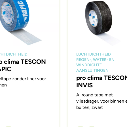
CHTDICHTHEID
LUCHTDICHTHEID
REGEN-, WATER- EN
o clima TESCON
WINDDICHTE
APIC
AANSLUITINGEN
pro clima TESCO
ltape zonder liner voor
INVIS
nen
Allround tape met
vliesdrager, voor binnen 
buiten, zwart