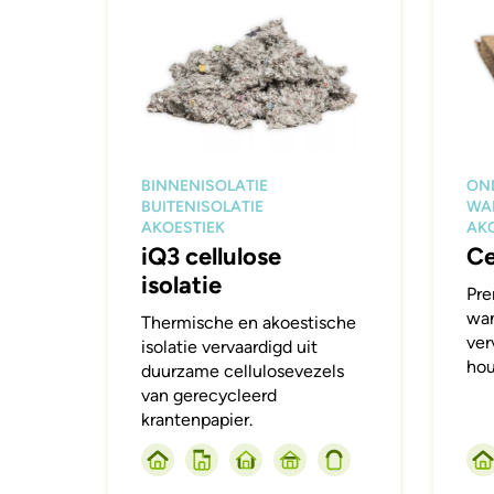
BINNENISOLATIE
ON
BUITENISOLATIE
WA
AKOESTIEK
AKO
iQ3 cellulose
Ce
isolatie
Pre
wa
Thermische en akoestische
ver
isolatie vervaardigd uit
hou
duurzame cellulosevezels
van gerecycleerd
krantenpapier.