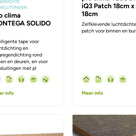
NDDICHTE
iQ3 Patch 18cm x
NSLUITINGEN
18cm
o clima
ONTEGA SOLIDO
Zelfklevende luchtdicht
patch voor binnen en bui
elligente tape voor
htdichting en
gregendichting rond
en en deuren, en voor
sluitingen met pl
r info
Meer info
ing
Afbeelding