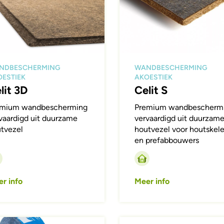
NDBESCHERMING
WANDBESCHERMING
ESTIEK
AKOESTIEK
lit 3D
Celit S
emium wandbescherming
Premium wandbescherm
vaardigd uit duurzame
vervaardigd uit duurzam
tvezel
houtvezel voor houtskele
en prefabbouwers
r info
Meer info
ing
Afbeelding