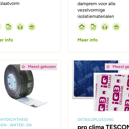
plaatvorm
damprem voor alle
vezelvormige
isolatiematerialen
r info
Meer info
ing
Afbeelding
Meest gekozen
Meest g
CHTDICHTHEID
DETAILOPLOSSING
EN-, WATER- EN
pro clima TESCO