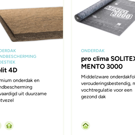
DERDAK
ONDERDAK
NDBESCHERMING
pro clima SOLITE
ESTIEK
MENTO 3000
lit 4D
Middelzware onderdakfol
mium onderdak en
verouderingsbestendig, 
ndbescherming
vochtregulatie voor een
vaardigd uit duurzame
gezond dak
tvezel